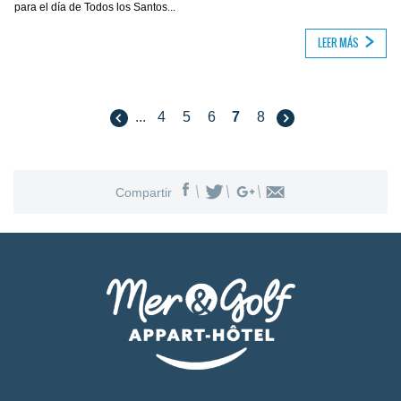
para el día de Todos los Santos...
LEER MÁS
...
4
5
6
7
8
Compartir