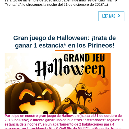
21 al 28 de diciembre de 2018 incluida, en nuestras residencias "Mar" o
"Montaña", le ofrecemos la noche del 21 de diciembre de 2018*...)
LEER MÁS
Gran juego de Halloween: ¡trata de
ganar 1 estancia* en los Pirineos!
Participe en nuestro gran juego de Halloween (hasta el 31 de octubre de
2018 inclusive) e intente ganar uno de nuestros "aterradores" regalos: 1
estancia de 2 noches*, en un apartamento de 2 habitaciones para 4
personas, en la residencia Mer & Golf Pic du Midi*** en Mongolia, frente a