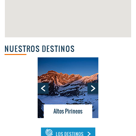
NUESTROS DESTINOS
La costa vasca
tes
Altos Pirineos
Bu
LOS DESTINOS