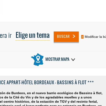
Elige un tema
era ir
BUSCAR
Modificar la 
MOSTRAR MAPA
CE APPART-HÔTEL BORDEAUX - BASSINS À FLOT ***
zón de Burdeos, en el nuevo barrio ecológico de Bassins à flot,
s de la Cité du Vin y de los agradables muelles y a unos
l centro histórico, de la estación de TGV y del recinto ferial,
sidencia será el lugar perfecto para su estancia en Burdeos, ya