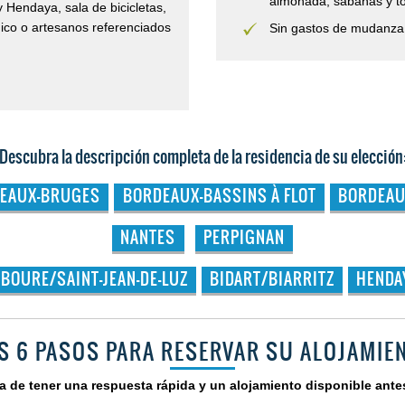
almohada, sábanas y to
 Hendaya, sala de bicicletas,
nico o artesanos referenciados
Sin gastos de mudanza
Descubra la descripción completa de la residencia de su elección
EAUX-BRUGES
BORDEAUX-BASSINS À FLOT
BORDEAU
NANTES
PERPIGNAN
IBOURE/SAINT-JEAN-DE-LUZ
BIDART/BIARRITZ
HENDA
S 6 PASOS PARA RESERVAR SU ALOJAMIE
e tener una respuesta rápida y un alojamiento disponible ante