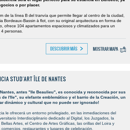
gocios o por placer.
m de la línea B del tranvía que permite llegar al centro de la ciudad,
ia Bordeaux-Bassin à flot, con su original arquitectura en forma de
ico, ofrece 104 apartamentos espaciosos y climatizados para un
 4 personas.
DESCUBRIR MÁS
MOSTRAR MAPA
CIA STUD'ART ÎLE DE NANTES
 Nantes, antes "Ile Beaulieu", es conocida y reconocida por sus
de l'Ile", su elefante emblemático y el barrio de la Creación, un
ar dinámico y cultural que no puede ser ignorado!
ia le ofrecerá un entorno privilegiado, en las inmediaciones del
ersitario Interdisciplinario dedicado al Digital, los Juzgados, la
Bellas Artes, el Centro de Artes Gráficas, las orillas del Loira y
comercios, restaurantes y lugares de celebración.