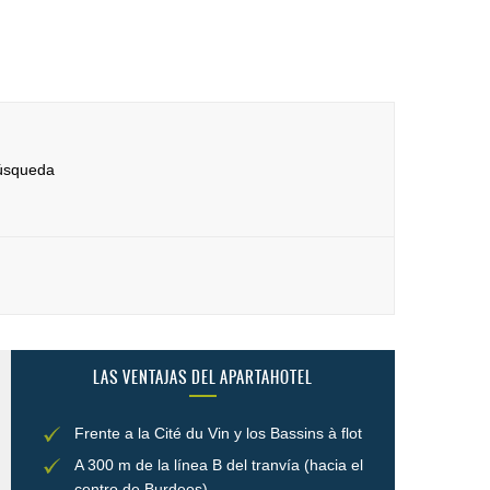
búsqueda
LAS VENTAJAS DEL APARTAHOTEL
Frente a la Cité du Vin y los Bassins à flot
A 300 m de la línea B del tranvía (hacia el
centro de Burdeos)