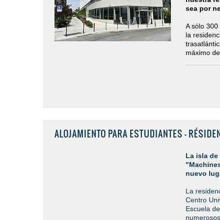
sea por ne
A sólo 300 
la residenc
trasatlánt
máximo de
ALOJAMIENTO PARA ESTUDIANTES - RÉSIDEN
La isla de
"Machines 
nuevo lug
La residenc
Centro Univ
Escuela de 
numerosos 