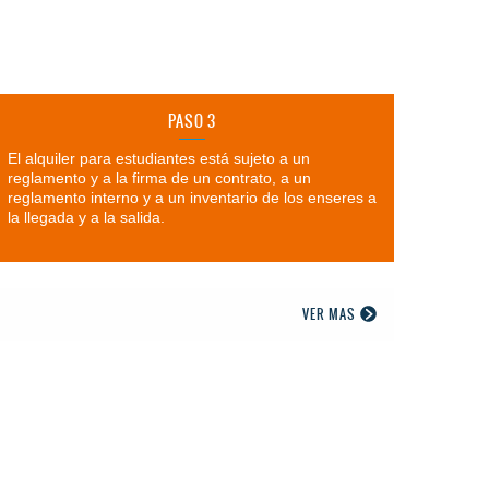
PASO 3
El alquiler para estudiantes está sujeto a un
reglamento y a la firma de un contrato, a un
reglamento interno y a un inventario de los enseres a
la llegada y a la salida.
VER MAS