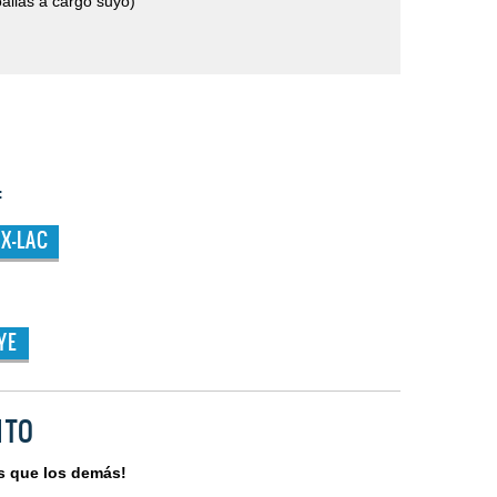
allas a cargo suyo)
:
X-LAC
YE
NTO
s que los demás!