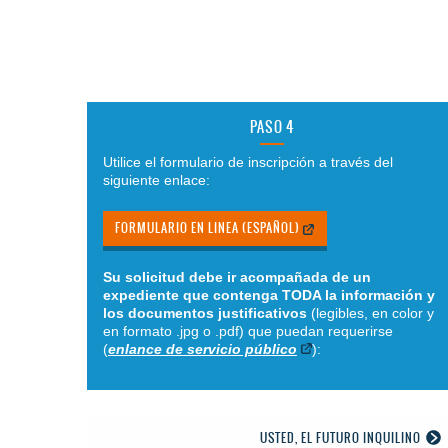
PASO 4
Utilice el formulario de inscripción a través del
siguiente enlace:
FORMULARIO EN LINEA (ESPAÑOL)
Su solicitud debe ir acompañada de un
expediente que contenga TODA la información y
los documentos justificativos
(legibles, en color y
en formato .jpg o .pdf) que puedan requerirse
(
enlance de servicio público
):
USTED, EL FUTURO INQUILINO