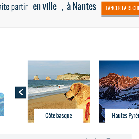
en ville
à Nantes
ite partir
,
LANCER LA RECH
Côte basque
Hautes Pyré