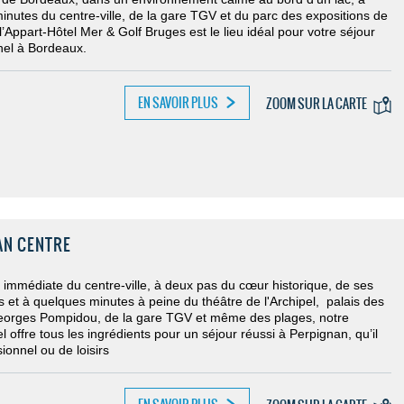
inutes du centre-ville, de la gare TGV et du parc des expositions de
’Appart-Hôtel Mer & Golf Bruges est le lieu idéal pour vot
re séjour
nel à Bordeaux.
EN SAVOIR PLUS
ZOOM SUR LA CARTE
AN CENTRE
é immédiate du centre-ville, à deux pas du cœur historique, de ses
et à quelques minutes à peine du théâtre de l'Archipel, palais des
orges Pompidou, de la gare TGV et même des plages, notre
l offre tous les ingrédients pour un séjour réussi à Perpignan, qu’il
sionnel ou de loisirs