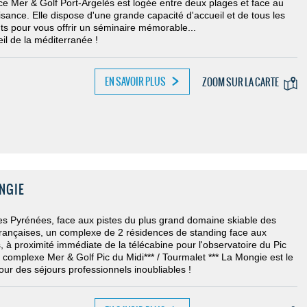
ce Mer & Golf Port-Argelès est logée entre deux plages et face au
isance. Elle dispose d'une grande capacité d'accueil et de tous les
s pour vous offrir un séminaire mémorable...
eil de la méditerranée !
EN SAVOIR PLUS
ZOOM SUR LA CARTE
NGIE
s Pyrénées, face aux pistes du plus grand domaine skiable des
rançaises, un complexe de 2 résidences de standing face aux
 à proximité immédiate de la télécabine pour l'observatoire du Pic
 complexe Mer & Golf Pic du Midi*** / Tourmalet *** La Mongie est le
pour des séjours professionnels inoubliables !