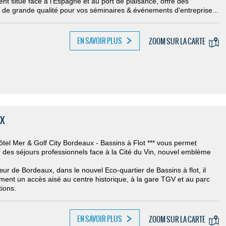
nt situé face à l'Espagne et au port de plaisance, offre des
s de grande qualité pour vos séminaires & événements d'entreprise...
EN SAVOIR PLUS
ZOOM SUR LA CARTE
UX
ôtel Mer & Golf City Bordeaux - Bassins à Flot *** vous permet
r des séjours professionnels face à la Cité du Vin, nouvel emblème
ur de Bordeaux, dans le nouvel Eco-quartier de Bassins à flot, il
ement un accès aisé au
centre historique, à la gare TGV et au parc
tions.
EN SAVOIR PLUS
ZOOM SUR LA CARTE