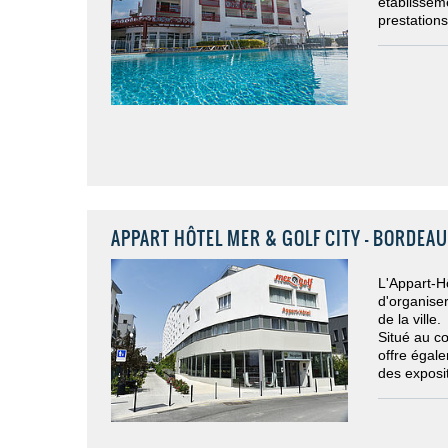
établisseme
prestation
APPART HÔTEL MER & GOLF CITY - BORDEA
L'Appart-H
d'organise
de la ville.
Situé au cœ
offre égal
des exposi