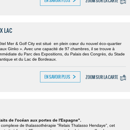
EN SAVOIR PLUS
ZOOM SUR LA CARTE
X LAC
tel Mer & Golf City est situé en plein cœur du nouvel éco-quartier
aux Ginko ». Avec une capacité de 97 chambres, il se trouve à
immédiate du Parc des Expositions, du Palais des Congrès, du Stade
antique et du Lac de Bordeaux.
EN SAVOIR PLUS
ZOOM SUR LA CARTE
aits de l'océan aux portes de l'Espagne".
e complexe de thalassothérapie "Relais Thalasso Hendaye", cet