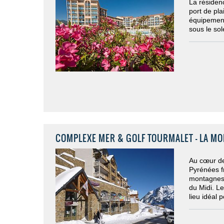
La résiden
port de pla
équipement
sous le sol
COMPLEXE MER & GOLF TOURMALET - LA MO
Au cœur de
Pyrénées f
montagnes,
du Midi. Le
lieu idéal 