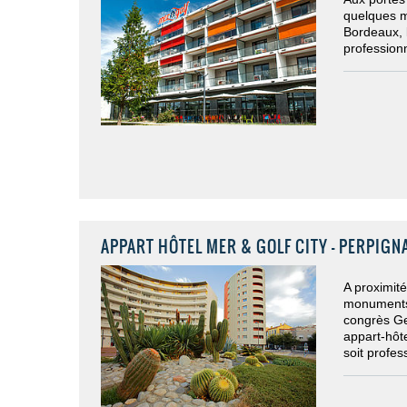
quelques m
Bordeaux, l
profession
APPART HÔTEL MER & GOLF CITY - PERPIGN
A proximit
monuments 
congrès Ge
appart-hôte
soit profes