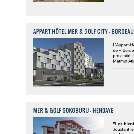
APPART HÔTEL MER & GOLF CITY - BORDEAU
L’Appart-Hô
de « Borde
proximité 
Matmut Atl
MER & GOLF SOKOBURU - HENDAYE
"Les bienf
Jouxtant l