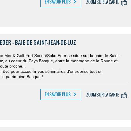
EN SAVOIR PLUS
ZOOM SUR LA CARTE
ER - BAIE DE SAINT-JEAN-DE-LUZ
e Mer & Golf Fort Socoa/Soko Eder se situe sur la baie de Saint-
z, au coeur du Pays Basque, entre la montagne de la Rhune et
toute proche...
eu rêvé pour
accueillir vos séminaires d'entreprise tout en
t
le patrimoine Basque !
EN SAVOIR PLUS
ZOOM SUR LA CARTE