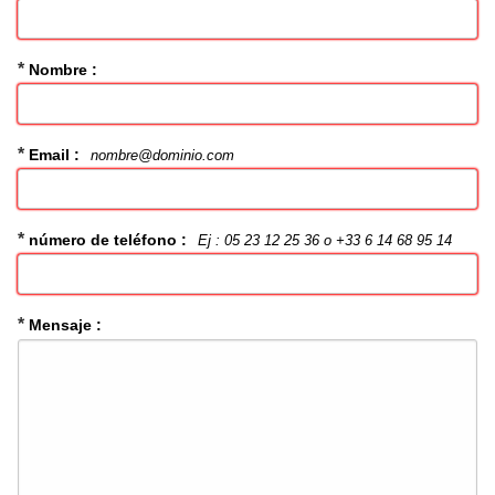
*
Nombre :
*
Email :
nombre@dominio.com
*
número de teléfono :
Ej : 05 23 12 25 36 o +33 6 14 68 95 14
*
Mensaje :