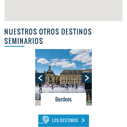
NUESTROS OTROS DESTINOS
SEMINARIOS
neos
Burdeos
Medit
LOS DESTINOS