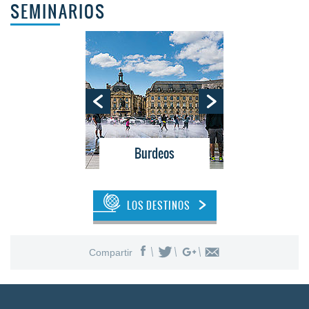
SEMINARIOS
neos
Burdeos
Medit
LOS DESTINOS
Compartir
eos