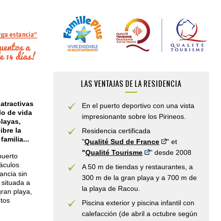
LAS VENTAJAS DE LA RESIDENCIA
atractivas
En el puerto deportivo con una vista
lo de vida
impresionante sobre los Pirineos.
playas,
ibre la
Residencia certificada
amilia...
"
Qualité Sud de France
" et
"
Qualité Tourisme
" desde 2008
puerto
táculos
A 50 m de tiendas y restaurantes, a
ancia sin
300 m de la gran playa y a 700 m de
 situada a
la playa de Racou.
gran playa,
utos
Piscina exterior y piscina infantil con
calefacción (de abril a octubre según