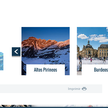
La costa vasca
Altos Pirineos
Burdeos
Imprimir