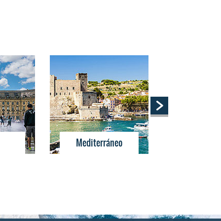
Mediterráneo
Costa La