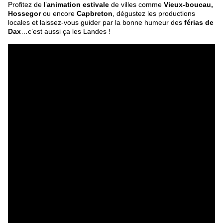
Profitez de l’
animation estivale
de villes comme
Vieux-boucau,
Hossegor
ou encore
Capbreton
, dégustez les productions
locales et laissez-vous guider par la bonne humeur des
férias de
Dax
…c’est aussi ça les Landes !