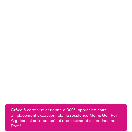
Grâce à cette vue aérienne à 360°, appréciez notre
emplacement exceptionnel... la résidence Mer & Golf Port
Argelès est celle équipée d'une piscine et située face au
Port !