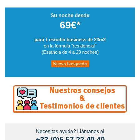
Su noche desde
69€*
para 1 estudio business de 23m2
en la fórmula "residencial"
(Estancia de 4 a 29 noches)
Nueva búsqueda
Necesitas ayuda? Llámanos al
+33 (0)5 57 22 40 40