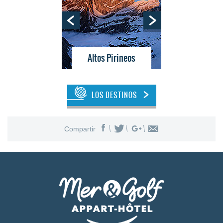
tes
Altos Pirineos
Bu
LOS DESTINOS
Compartir