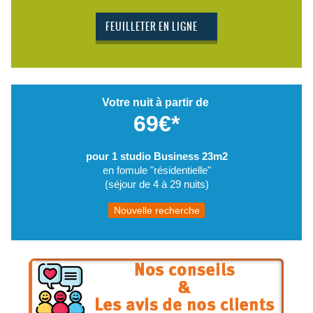
FEUILLETER EN LIGNE
Votre nuit à partir de
69€*
pour 1 studio Business 23m2
en fomule "résidentielle"
(séjour de 4 à 29 nuits)
Nouvelle recherche