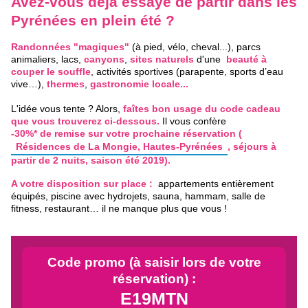
Avez-vous déjà essayé de partir dans les
Pyrénées en plein été ?
Randonnées "magiques"
(à pied, vélo, cheval...), parcs
animaliers, lacs,
canyons
,
sites naturels
d'une
beauté à
couper le souffle
, activités sportives (parapente, sports d’eau
vive…),
thermes
,
gastronomie locale...
L'idée vous tente ? Alors,
faîtes bon usage du code cadeau
que vous trouverez ci-dessous.
Il vous confère
-30%* de remise sur votre prochaine réservation (
Résidences de La Mongie, Hautes-Pyrénées
, séjours à
partir de 2 nuits, saison été 2019).
A votre disposition sur place :
appartements entièrement
équipés, piscine avec hydrojets, sauna, hammam, salle de
fitness, restaurant… il ne manque plus que vous !
Code promo (à saisir lors de votre
réservation) :
E19MTN