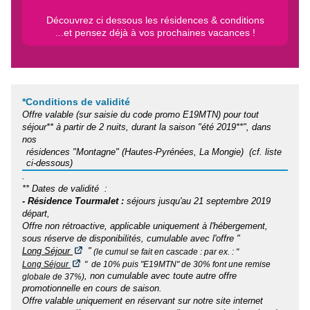
Découvrez ci dessous les résidences & conditions
...et pensez déjà à vos prochaines vacances !
*Conditions de validité
Offre valable (sur saisie du code promo E19MTN) pour tout
séjour** à partir de 2 nuits, durant la saison "été 2019**", dans
nos
résidences "Montagne" (Hautes-Pyrénées, La Mongie) (cf. liste
ci-dessous)
.
** Dates de validité :
- Résidence Tourmalet :
séjours jusqu'au 21 septembre 2019
départ,
Offre non rétroactive, applicable uniquement à l'hébergement,
sous réserve de disponibilités, cumulable avec l'offre "
Long Séjour
"
(le cumul se fait en cascade : par ex. : "
Long Séjour
" de 10% puis "E19MTN" de 30% font une remise
, non cumulable avec toute autre offre
globale de 37%)
promotionnelle en cours de saison.
Offre valable uniquement en réservant sur notre site internet