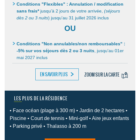
Conditions "Flexibles" : Annulation / modification
sans frais*
jusqu'à 2 jours de votre arrivée,
(séjours
dès 2 ou 3 nuits
) jusqu'au 31 juillet 2026 inclus
OU
Conditions "Non annulables/non remboursables" :
-5% sur vos séjours dès 2 ou 3 nuits
,
jusqu'au 01er
mai 2027 inclus
EN SAVOIR PLUS
ZOOM SUR LA CARTE
LES PLUS DE LA RÉSIDENCE
• Face océan (plage à 300 m) • Jardin de 2 hectares •
Piscine • Court de tennis • Mini-golf • Aire jeux enfants
• Parking privé • Thalasso à 200 m