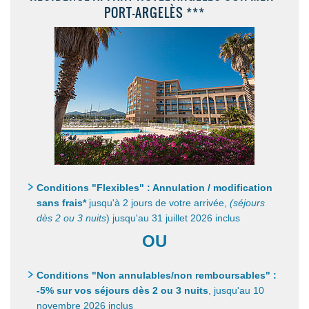
PORT-ARGELÈS ***
Conditions "Flexibles" : Annulation / modification
sans frais*
jusqu'à 2 jours de votre arrivée,
(séjours
dès 2 ou 3 nuits
) jusqu'au 31 juillet 2026 inclus
OU
Conditions "Non annulables/non remboursables" :
-5% sur vos séjours dès 2 ou 3 nuits
,
jusqu'au 10
novembre 2026 inclus