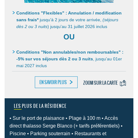
Conditions "Flexibles" : Annulation / modification
sans frais*
jusqu'à 2 jours de votre arrivée,
(séjours
dès 2 ou 3 nuits
) jusqu'au 31 juillet 2026 inclus
OU
Conditions "Non annulables/non remboursables" :
-5% sur vos séjours dès 2 ou 3 nuits
,
jusqu'au 01er
mai 2027 inclus
EN SAVOIR PLUS
ZOOM SUR LA CARTE
LES PLUS DE LA RÉSIDENCE
• Sur le port de plaisance • Plage à 100 m • Accès
direct thalasso Serge Blanco (+ tarifs préférentiels) •
Piscine • Parking souterrain • Restaurants et