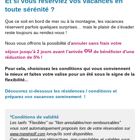
Et si vous réserviez vos vacances en
toute sérénité ?
Que ce soit en bord de mer ou à la montagne, les vacances
réservent parfois quelques surprises… mais le plaisir de s’évader
reste toujours au rendez-vous !
Nous vous offrons la possibilité d’
annuler sans frais votre
ou
séjour jusqu’à 2 jours avant l’arrivée
de bénéficier d
'une
réduction de 5% !
Pour cela, choisissez les conditions qui vous conviennent
le mieux
et faites votre valise pour un été sous le signe de la
flexibilité.
..
Découvrez ci-dessous les résidences / conditions et
préparez vos vacances sereinement !
*Conditions de validité
Les tarifs "Flexibles" ou "Non annulables/non remboursables"
vous sont automatiquement proposés lors de votre réservation sur
www.meretgolf.com
lorsqu'ils sont disponibles.
Ces offres sont non rétroactives, non cumulables et
valables sous